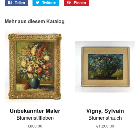
Teilen
Auf
Twittern
Auf
Pinnen
Auf
Facebook
Twitter
Pinterest
teilen
twittern
pinnen
Mehr aus diesem Katalog
Unbekannter Maler
Vigny, Sylvain
Blumenstillleben
Blumenstrauch
Normaler
€800.00
Normaler
€1,200.00
Preis
Preis