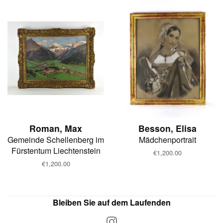
Roman, Max
Besson, Elisa
Gemeinde Schellenberg im
Mädchenportrait
Fürstentum Liechtenstein
Normaler
€1,200.00
Preis
Normaler
€1,200.00
Preis
Bleiben Sie auf dem Laufenden
Instagram