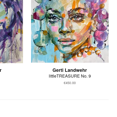
r
Gerti Landwehr
littleTREASURE No. 9
Normaler
€450.00
Preis