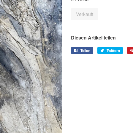
Preis
Verkauft
Diesen Artikel teilen
Teilen
Auf
Twittern
Auf
Facebook
Twitte
teilen
twitte