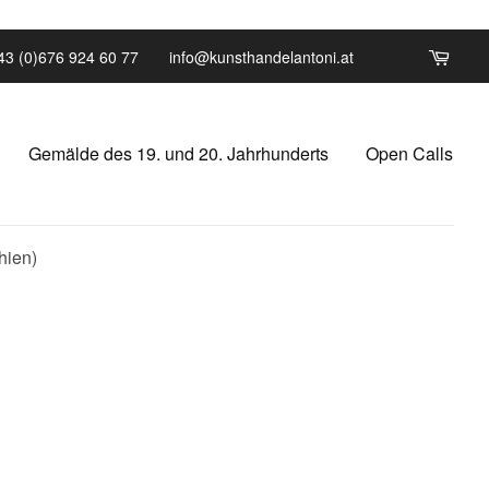
43 (0)676 924 60 77
info@kunsthandelantoni.at
Gemälde des 19. und 20. Jahrhunderts
Open Calls
hien)