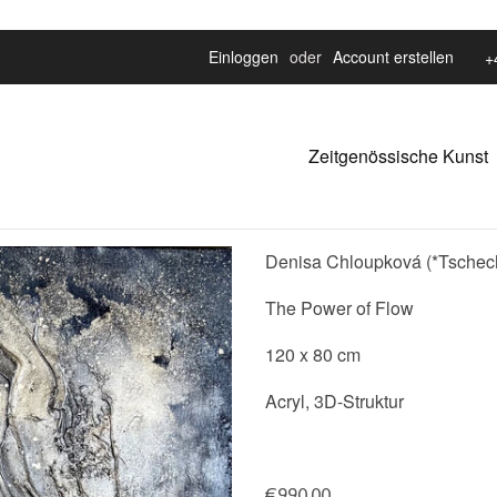
Einloggen
oder
Account erstellen
+
Zeitgenössische Kunst
Denisa Chloupková
(*Tschec
The Power of Flow
120 x 80 cm
Acryl, 3D-Struktur
Normaler
€990.00