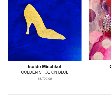
Isolde Mischkot
GOLDEN SHOE ON BLUE
Normaler
€5,700.00
Preis