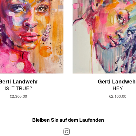
Gerti Landwehr
Gerti Landweh
IS IT TRUE?
HEY
Normaler
€2,300.00
Normaler
€2,100.00
Preis
Preis
Bleiben Sie auf dem Laufenden
Instagram